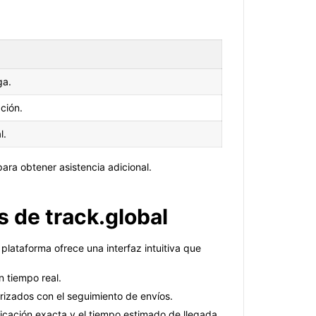
ga.
ción.
l.
para obtener asistencia adicional.
 de track.global
plataforma ofrece una interfaz intuitiva que
n tiempo real.
arizados con el seguimiento de envíos.
icación exacta y el tiempo estimado de llegada.