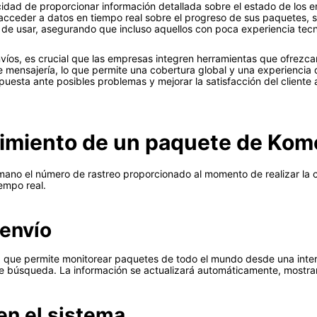
dad de proporcionar información detallada sobre el estado de los en
 acceder a datos en tiempo real sobre el progreso de sus paquetes, sin
l de usar, asegurando que incluso aquellos con poca experiencia tec
nvíos, es crucial que las empresas integren herramientas que ofrezca
e mensajería, lo que permite una cobertura global y una experiencia 
uesta ante posibles problemas y mejorar la satisfacción del cliente 
uimiento de un paquete de Ko
 mano el número de rastreo proporcionado al momento de realizar la 
empo real.
 envío
a que permite monitorear paquetes de todo el mundo desde una interf
e búsqueda. La información se actualizará automáticamente, mostran
en el sistema