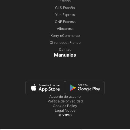
Zeleris
GLS España
Yun Express
CNE Express
Aliexpress
Kerry eCommerce
Chronopost France
Cainiao
Manuales
Acuerdo de usuario
Política de privacidad
Cookies Policy
Legal Notice
© 2026