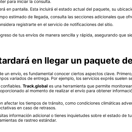
er para iniciar la consulta.
á en pantalla. Esta incluirá el estado actual del paquete, su ubicació
iempo estimado de llegada, consulta las secciones adicionales que ofr
sidera registrarte en el servicio de notificaciones del sitio.
ogreso de tus envíos de manera sencilla y rápida, asegurando que s
ardará en llegar un paquete d
e un envío, es fundamental conocer ciertos aspectos clave. Primero, v
mpos variados de entrega. Por ejemplo, los servicios exprés suelen 
 confiables.
Track.global
es una herramienta que permite monitorear
 proporcionado al momento de realizar el envío para obtener informaci
 afectar los tiempos de tránsito, como condiciones climáticas adve
ectativas en caso de retrasos.
cesitas información adicional o tienes inquietudes sobre el estado de 
ramientas de rastreo estándar.