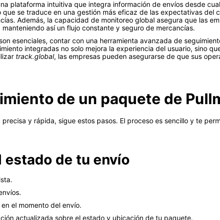
na plataforma intuitiva que integra información de envíos desde cua
lo que se traduce en una gestión más eficaz de las expectativas del 
ncías. Además, la capacidad de monitoreo global asegura que las 
, manteniendo así un flujo constante y seguro de mercancías.
n son esenciales, contar con una herramienta avanzada de seguimient
iento integradas no solo mejora la experiencia del usuario, sino qu
ilizar
track.global
, las empresas pueden asegurarse de que sus oper
uimiento de un paquete de Pul
recisa y rápida, sigue estos pasos. El proceso es sencillo y te perm
l estado de tu envío
ista.
envíos.
 en el momento del envío.
ación actualizada sobre el estado y ubicación de tu paquete.