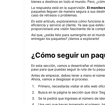
bienes a destinos en todo el mundo. Pero, ¿cóm
La respuesta está en la supervisión.
El monitore
paquetes lleguen de manera segura a sus destin
caso de retrasos o problemas.
En este artículo, exploraremos cómo funciona la
eficiencia y servicio al cliente. Ya sea que esté
proporcionará una visión fascinante de la comple
Así que, ¿estás listo para sumergirte en el mun
entregan los paquetes? ¡Vamos a explorarlo!
¿Cómo seguir un paqu
En esta sección, vamos a desentrañar el mister
paso para que puedas seguir la ruta de tu paque
Antes de empezar, debes tener a mano el número
Ahora, vamos a desglosar el proceso.
Primero, necesitarás visitar el sitio web ofi
Busca en la página la sección que dice 'Segu
Se te pedirá que ingreses el número de ide
Una vez que hayas ingresado el número, haz 