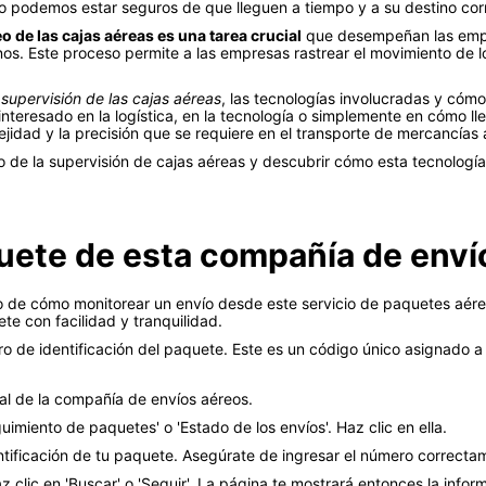
o podemos estar seguros de que lleguen a tiempo y a su destino cor
o de las cajas aéreas es una tarea crucial
que desempeñan las empre
os. Este proceso permite a las empresas rastrear el movimiento de 
 supervisión de las cajas aéreas
, las tecnologías involucradas y cóm
s interesado en la logística, en la tecnología o simplemente en cómo ll
jidad y la precisión que se requiere en el transporte de mercancías 
do de la supervisión de cajas aéreas y descubrir cómo esta tecnologí
ete de esta compañía de enví
io de cómo monitorear un envío desde este servicio de paquetes aére
te con facilidad y tranquilidad.
 de identificación del paquete. Este es un código único asignado 
cial de la compañía de envíos aéreos.
imiento de paquetes' o 'Estado de los envíos'. Haz clic en ella.
ntificación de tu paquete. Asegúrate de ingresar el número correctam
clic en 'Buscar' o 'Seguir'. La página te mostrará entonces la infor