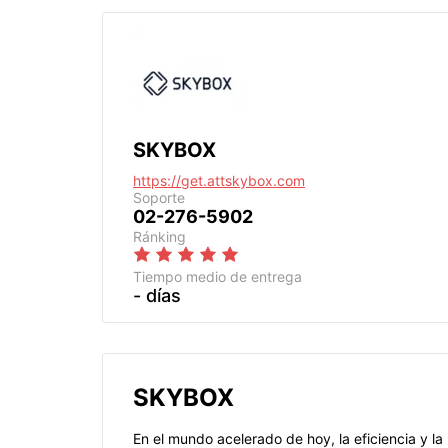
SKYBOX
https://get.attskybox.com
Soporte
02-276-5902
Ránking
Tiempo medio de entrega
- días
SKYBOX
En el mundo acelerado de hoy, la eficiencia y l