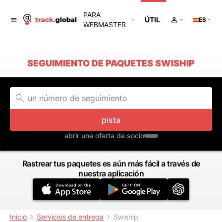
PARA
ÚTIL
ES
WEBMASTER
SEGUIMIENTO DE PAQUETES SWISHIP
pista
abrir una oferta de socio
Rastrear tus paquetes es aún más fácil a través de
nuestra aplicación
Inicio
Servicios de entrega
Swiship