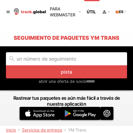
PARA
ÚTIL
ES
WEBMASTER
SEGUIMIENTO DE PAQUETES YM TRANS
pista
abrir una oferta de socio
Rastrear tus paquetes es aún más fácil a través de
nuestra aplicación
Inicio
Servicios de entrega
YM Trans