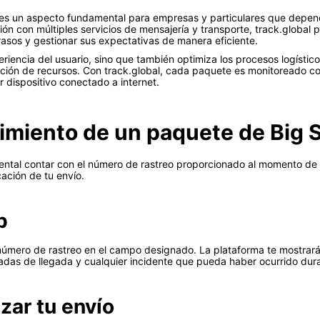
 es un aspecto fundamental para empresas y particulares que depend
ión con múltiples servicios de mensajería y transporte, track.global
trasos y gestionar sus expectativas de manera eficiente.
riencia del usuario, sino que también optimiza los procesos logístic
ribución de recursos. Con track.global, cada paquete es monitoreado c
 dispositivo conectado a internet.
uimiento de un paquete de Big 
mental contar con el número de rastreo proporcionado al momento de 
cación de tu envío.
b
l número de rastreo en el campo designado. La plataforma te mostrará
adas de llegada y cualquier incidente que pueda haber ocurrido dura
izar tu envío