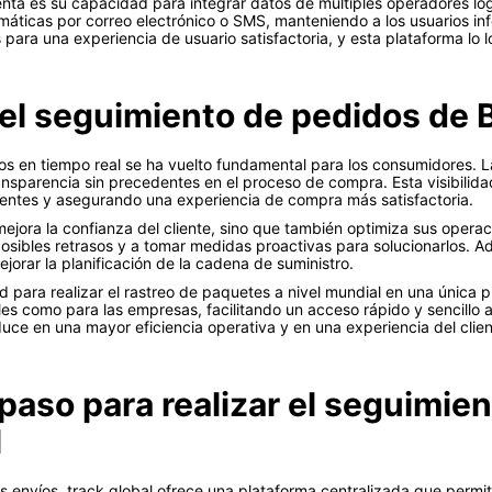
enta es su capacidad para integrar datos de múltiples operadores logí
omáticas por correo electrónico o SMS, manteniendo a los usuarios 
s para una experiencia de usuario satisfactoria, y esta plataforma lo
 el seguimiento de pedidos de 
os en tiempo real se ha vuelto fundamental para los consumidores. L
ansparencia sin precedentes en el proceso de compra. Esta visibilidad 
entes y asegurando una experiencia de compra más satisfactoria.
mejora la confianza del cliente, sino que también optimiza sus operac
sibles retrasos y a tomar medidas proactivas para solucionarlos. Ade
ejorar la planificación de la cadena de suministro.
d para realizar el rastreo de paquetes a nivel mundial en una única 
nales como para las empresas, facilitando un acceso rápido y sencillo 
uce en una mayor eficiencia operativa y en una experiencia del clie
paso para realizar el seguimien
l
s envíos, track.global ofrece una plataforma centralizada que permit