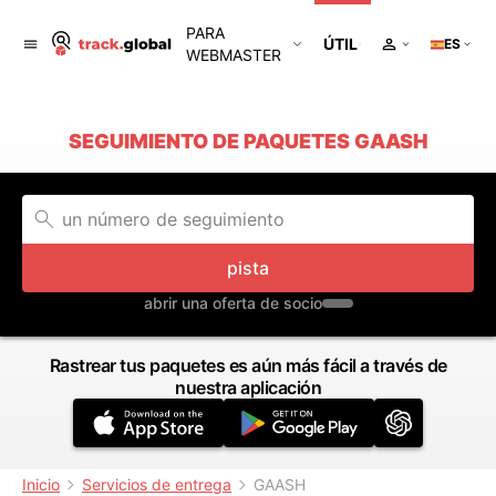
PARA
ÚTIL
ES
WEBMASTER
SEGUIMIENTO DE PAQUETES GAASH
pista
abrir una oferta de socio
Rastrear tus paquetes es aún más fácil a través de
nuestra aplicación
Inicio
Servicios de entrega
GAASH