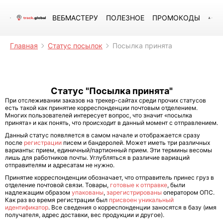
ВЕБМАСТЕРУ
ПОЛЕЗНОЕ
ПРОМОКОДЫ
Главная
Статус посылок
Посылка принята
Статус "Посылка принята"
При отслеживании заказов на трекер-сайтах среди прочих статусов
есть такой как принятие корреспонденции почтовым отделением.
Многих пользователей интересует вопрос, что значит «посылка
принята» и как понять, что происходит в данный момент с отправлением.
Данный статус появляется в самом начале и отображается сразу
после
регистрации
писем и бандеролей. Может иметь три различных
варианты: прием, единичный/партионный прием. Эти термины весомы
лишь для работников почты. Углубляться в различие вариаций
отправителям и адресатам не нужно.
Принятие корреспонденции обозначает, что отправитель принес груз в
отделение почтовой связи. Товары,
готовые к отправке
, были
надлежащим образом
упакованы
,
зарегистрированы
оператором ОПС.
Как раз во время регистрации был
присвоен уникальный
идентификатор
. Все сведения о корреспонденции заносятся в базу (имя
получателя, адрес доставки, вес продукции и другое).