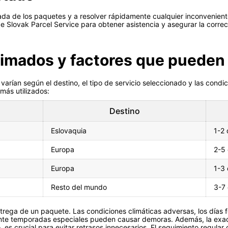
gada de los paquetes y a resolver rápidamente cualquier inconvenie
 de Slovak Parcel Service para obtener asistencia y asegurar la correc
imados y factores que pueden 
arían según el destino, el tipo de servicio seleccionado y las condic
más utilizados:
Destino
Eslovaquia
1-2 
Europa
2-5 
Europa
1-3 
Resto del mundo
3-7 
ntrega de un paquete. Las condiciones climáticas adversas, los días fe
ante temporadas especiales pueden causar demoras. Además, la exact
, es crucial para evitar retrasos innecesarios. El seguimiento regular