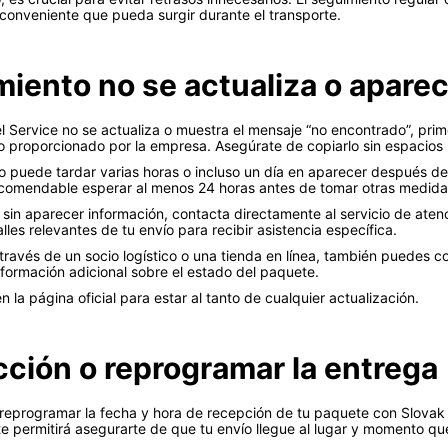
nconveniente que pueda surgir durante el transporte.
miento no se actualiza o apare
l Service no se actualiza o muestra el mensaje “no encontrado”, pri
 proporcionado por la empresa. Asegúrate de copiarlo sin espacios n
 puede tardar varias horas o incluso un día en aparecer después del
recomendable esperar al menos 24 horas antes de tomar otras medida
 sin aparecer información, contacta directamente al servicio de atenc
les relevantes de tu envío para recibir asistencia específica.
ravés de un socio logístico o una tienda en línea, también puedes co
nformación adicional sobre el estado del paquete.
 la página oficial para estar al tanto de cualquier actualización.
cción o reprogramar la entrega
 o reprogramar la fecha y hora de recepción de tu paquete con Slova
 te permitirá asegurarte de que tu envío llegue al lugar y momento q